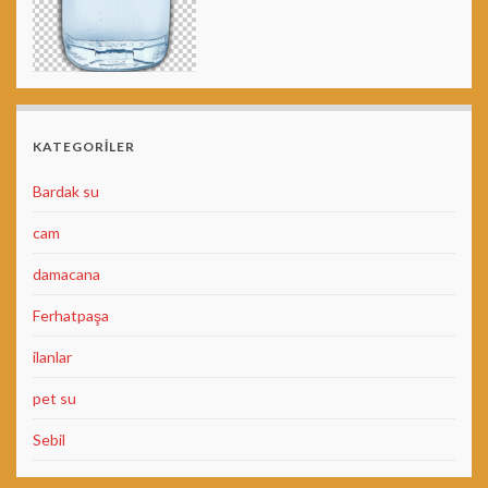
KATEGORILER
Bardak su
cam
damacana
Ferhatpaşa
ilanlar
pet su
Sebil