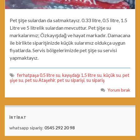
Pet şişe sulardan da satmaktayız. 0.33 litre, 0.5 litre, 1.5
Litre ve 5 litrelik sulardan mevcuttur. Pet şişe su
markalarımız; Özkayışdağ ve hayat markadır. Damacana
ile birlikte siparişinizde küçük sularımız oldukça uygun
fiyatlarda. Servis bölgelerimizde pet şişe su servisi
yapmaktayız.
ferhatpaşa 0.5 litre su
,
kayışdağı 1.5 litre su
,
küçük su
,
pet
şişe su
,
pet su Ataşehir
,
pet su siparişi
,
su sipariş
Yorum bırak
İRTİBAT
whatsapp sipariş:
0545 292 20 98