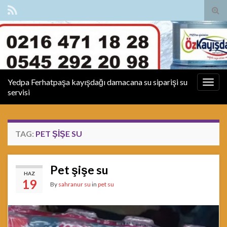
Tog
sear
for
Yedpa Ferhatpaşa kayışdağı damacana su siparişi su
Togg
servisi
navig
TAG:
PET ŞIŞE SU
Pet şişe su
HAZ
19
By
sahranur su
in
pet su