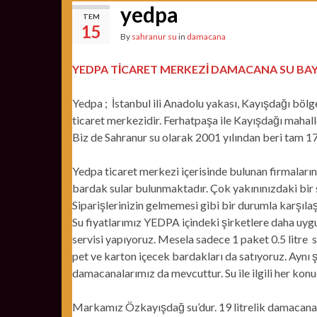
yedpa
TEM
15
By
sahranur su
in
damacana
YEDPA TİCARET MERKEZİ DAMACANA SU BAY
Yedpa ; İstanbul ili Anadolu yakası, Kayışdağı bölg
ticaret merkezidir. Ferhatpaşa ile Kayışdağı mahallel
Biz de Sahranur su olarak 2001 yılından beri tam 1
Yedpa ticaret merkezi içerisinde bulunan firmaların 
bardak sular bulunmaktadır. Çok yakınınızdaki bir s
Siparişlerinizin gelmemesi gibi bir durumla karşıl
Su fiyatlarımız YEDPA içindeki şirketlere daha uyg
servisi yapıyoruz. Mesela sadece 1 paket 0.5 litre s
pet ve karton içecek bardakları da satıyoruz. Aynı ş
damacanalarımız da mevcuttur. Su ile ilgili her konud
Markamız Özkayışdağ su’dur. 19 litrelik damacanal