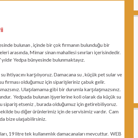
İİ
esinde bulunan , içinde bir çok firmanın bulunduğu bir
eri arasında, Mimar sinan mahallesi sınırları içerisindedir.
7 yıldır Yedpa bünyesinde bulunmaktayız.
su ihtiyacını karşılıyoruz. Damacana su , küçük pet sular ve
u firması olduğumuz için siparişleriniz çabuk gelir.
aşmazsınız. Ulaşılamama gibi bir durumla karşılaşmazsınız.
undur. Yedpada bulunan işyerlerine koli olarak da küçük su
u sipariş etseniz , burada olduğumuz için getirebiliyoruz.
ekilde bu diğer ürünlerimiz için de servisimiz vardır. Cam
a bize ulaşabilirsiniz.
arı, 19 litre tek kullanımlık damacanaları mevcuttur. WEB