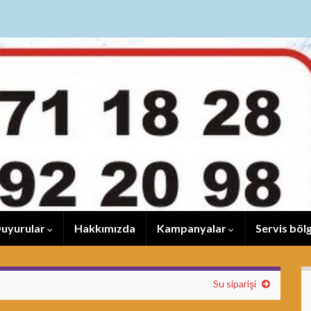
uyurular
Hakkımızda
Kampanyalar
Servis bölg
Su siparişi