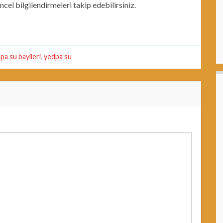
ncel bilgilendirmeleri takip edebilirsiniz.
pa su bayileri
,
yedpa su