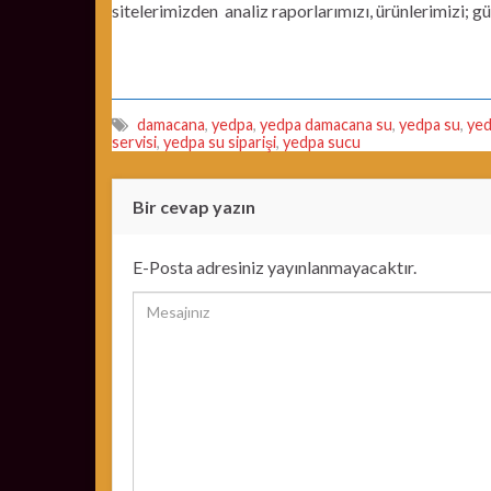
sitelerimizden analiz raporlarımızı, ürünlerimizi; gü
damacana
,
yedpa
,
yedpa damacana su
,
yedpa su
,
yed
servisi
,
yedpa su siparişi
,
yedpa sucu
Bir cevap yazın
E-Posta adresiniz yayınlanmayacaktır.