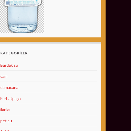
KATEGORILER
Bardak su
cam
damacana
Ferhatpaşa
ilanlar
pet su