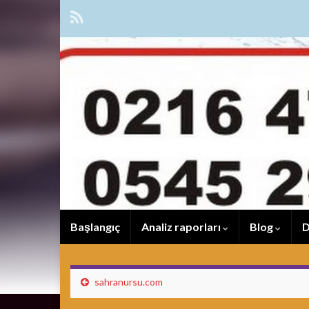
Başlangıç
Analiz raporları
Blog
D
sahranursu.com