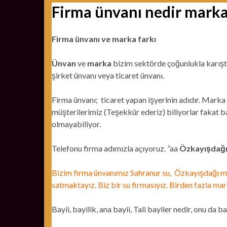
Firma ünvanı nedir marka
Firma ünvanı ve marka farkı
Ünvan
ve
marka
bizim sektörde çoğunlukla karıştır
şirket ünvanı veya ticaret ünvanı.
Firma ünvanı; ticaret yapan işyerinin adıdır. Marka i
müşterilerimiz (Teşekkür ederiz) biliyorlar fakat b
olmayabiliyor.
Telefonu firma adımızla açıyoruz. ”aa
Özkayışdağı
Bizim firma ünvanımız Sahranur su, Özkayışdağı m
satmaktayız. Biz bir su firmasıyız. Birden fazla ma
Bayii, bayilik, ana bayii, Tali bayiler nedir, onu d