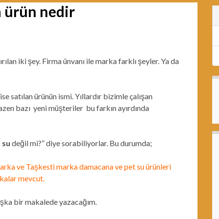
 ürün nedir
ılan iki şey. Firma ünvanı ile marka farklı şeyler. Ya da
se satılan ürünün ismi. Yıllardır bizimle çalışan
azen bazı yeni müşteriler bu farkın ayırdında
 su
değil mi?” diye sorabiliyorlar. Bu durumda;
arka ve Taşkesti marka damacana ve pet su ürünleri
rkalar mevcut.
a başka bir makalede yazacağım.