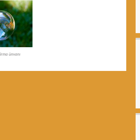
irma ünvanı