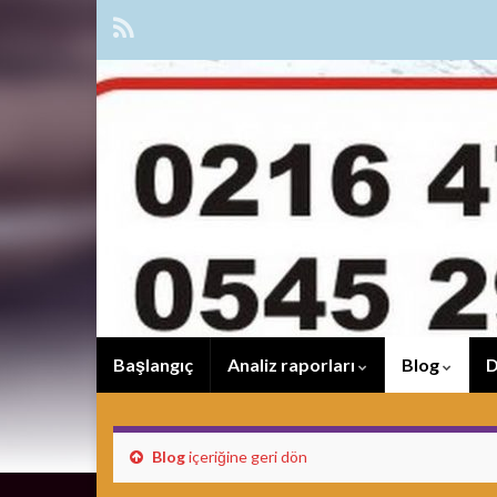
Başlangıç
Analiz raporları
Blog
D
Blog
içeriğine geri dön