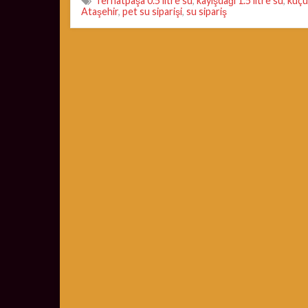
ferhatpaşa 0.5 litre su
,
kayışdağı 1.5 litre su
,
küçü
Ataşehir
,
pet su siparişi
,
su sipariş