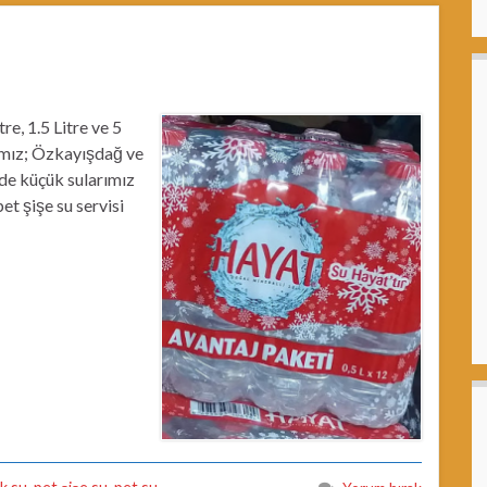
re, 1.5 Litre ve 5
rımız; Özkayışdağ ve
zde küçük sularımız
et şişe su servisi