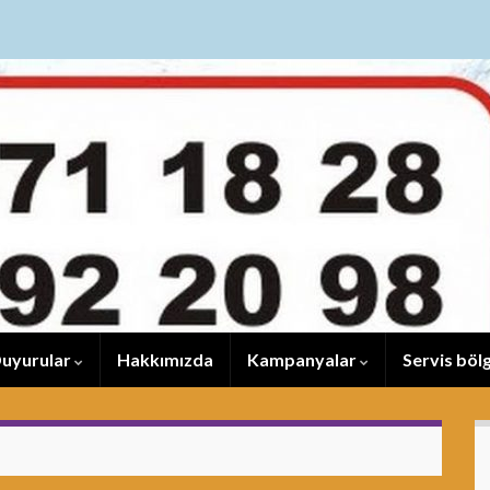
uyurular
Hakkımızda
Kampanyalar
Servis bölg