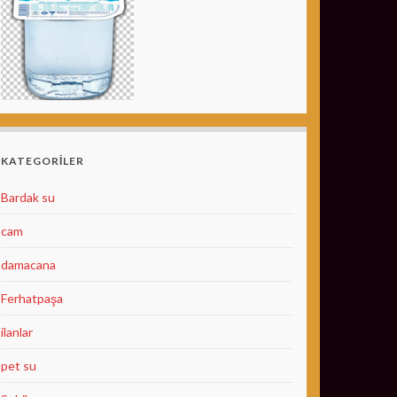
KATEGORILER
Bardak su
cam
damacana
Ferhatpaşa
ilanlar
pet su