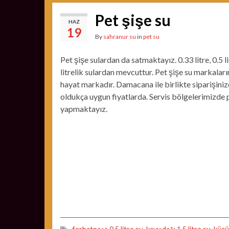
Pet şişe su
HAZ
19
By
sahranur su
in
pet su
Pet şişe sulardan da satmaktayız. 0.33 litre, 0.5 lit
litrelik sulardan mevcuttur. Pet şişe su markala
hayat markadır. Damacana ile birlikte siparişini
oldukça uygun fiyatlarda. Servis bölgelerimizde p
yapmaktayız.