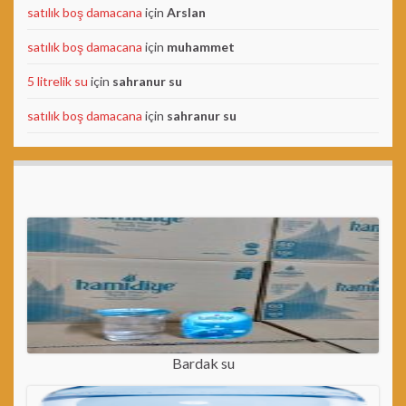
satılık boş damacana
için
Arslan
satılık boş damacana
için
muhammet
5 litrelik su
için
sahranur su
satılık boş damacana
için
sahranur su
Bardak su