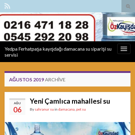
Tog
sear
for
Yedpa Ferhatpaşa kayışdağı damacana su siparişi su
Togg
servisi
navig
AĞUSTOS 2019
ARCHIVE
Yeni Çamlıca mahallesi su
AĞU
06
By
sahranur su
in
damacana
,
pet su