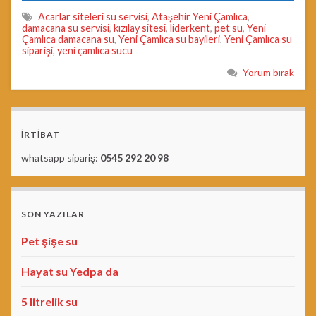
Acarlar siteleri su servisi
,
Ataşehir Yeni Çamlıca
,
damacana su servisi
,
kızılay sitesi
,
liderkent
,
pet su
,
Yeni
Çamlıca damacana su
,
Yeni Çamlıca su bayileri
,
Yeni Çamlıca su
siparişi
,
yeni çamlıca sucu
Yorum bırak
İRTİBAT
whatsapp sipariş:
0545 292 20 98
SON YAZILAR
Pet şişe su
Hayat su Yedpa da
5 litrelik su