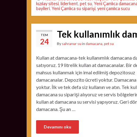
kızılay sitesi
,
liderkent
,
pet su
,
Yeni Çamlıca damacana
bayileri
,
Yeni Çamlıca su siparişi
,
yeni çamlıca sucu
Tek kullanımlık d
TEM
24
By
sahranur su
in
damacana
,
pet su
Kullan at damacana-tek kullanımlık damacana d
satıyoruz. 19 litrelik kullan at damacanalar. Bir 
mahsus kullanmak için imal edilmiş depozitosuz
damacanalar. Depozito ücreti yoktur. Damacana 
yoktur. İlk ve tek defa siz kullanın ve atın. Tek ku
damacana su siparişi alıyoruz ve servis bölgeler
kullan at damacana su servisi yapıyoruz. Geri d
damacana. Şu an …
Devamını oku