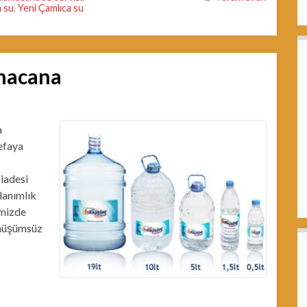
 su
,
Yeni Çamlıca su
amacana
a
defaya
iadesi
llanımlık
imizde
önüşümsüz