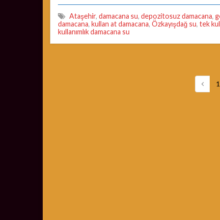
Ataşehir
,
damacana su
,
depozitosuz damacana
,
g
damacana
,
kullan at damacana
,
Özkayışdağ su
,
tek ku
kullanımlık damacana su
1