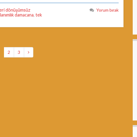
eri dönüşümsüz
Yorum bırak
llanımlık damacana
,
tek
2
3