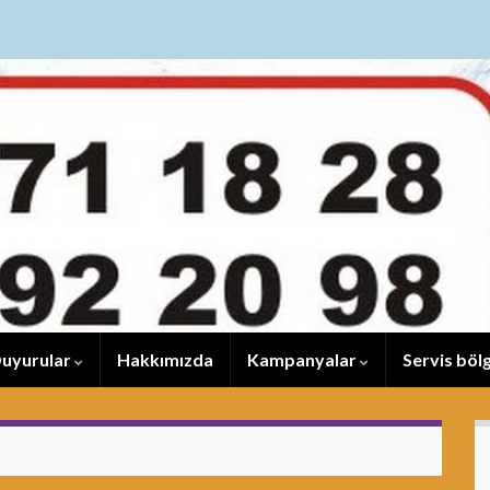
uyurular
Hakkımızda
Kampanyalar
Servis bölg