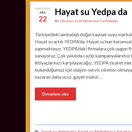
Hayat su Yedpa da
ARA
22
By
sahranur su
in
damacana
,
Ferhatpaşa
Türkiye’deki ambalajlı doğal kaynak suyu markal
Hayat su artık YEDPA’da. Hayat su‘nun kurumsal
yapmaktayız. YEDPA’daki firmalara çok uygun fiya
sunuyoruz. Çok yakında cazip kampanyalarımız baş
ihtiyaçlarınızı karşılayacağız. YEDPA ticaret me
bulunduğumuz için ulaşım-servis sıkıntısı olmayac
nazaran daha ucuz, gayet makul …
Devamını oku
hayat su damacana
,
hayat su ferhatpaşa
,
hayat s