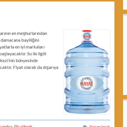
arının en meşhurlarından
 damacana bayiliğini
tlarla en iyi markaları
layacaktır. Su ile ilgili
rkezi’nin bünyesinde
aktır. Fiyat olarak da dışarıya
u yedpa
,
Ph yüksek
Yorum bırak