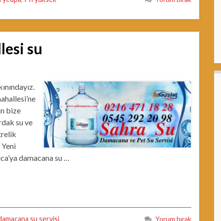
lesi su
kınındayız.
ahallesi’ne
in bize
rdak su ve
trelik
 Yeni
mlıca’ya damacana su …
damacana su servisi
,
Yorum bırak