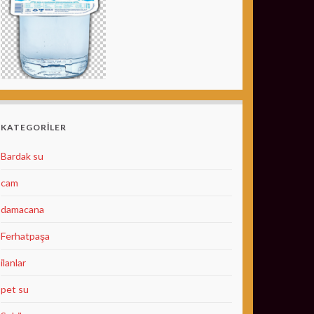
KATEGORILER
Bardak su
cam
damacana
Ferhatpaşa
ilanlar
pet su