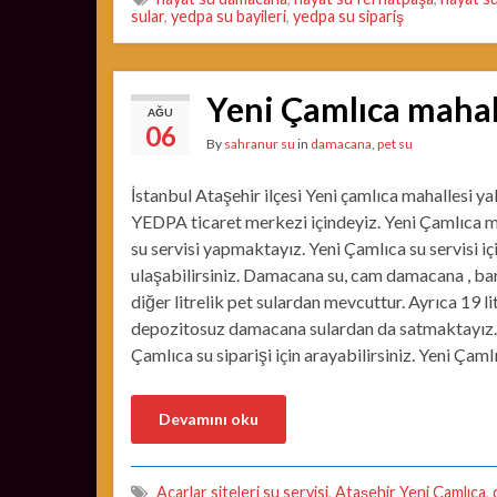
sular
,
yedpa su bayileri
,
yedpa su sipariş
Yeni Çamlıca mahal
AĞU
06
By
sahranur su
in
damacana
,
pet su
İstanbul Ataşehir ilçesi Yeni çamlıca mahallesi ya
YEDPA ticaret merkezi içindeyiz. Yeni Çamlıca m
su servisi yapmaktayız. Yeni Çamlıca su servisi iç
ulaşabilirsiniz. Damacana su, cam damacana , ba
diğer litrelik pet sulardan mevcuttur. Ayrıca 19 li
depozitosuz damacana sulardan da satmaktayız.
Çamlıca su siparişi için arayabilirsiniz. Yeni Ça
Devamını oku
Acarlar siteleri su servisi
,
Ataşehir Yeni Çamlıca
,