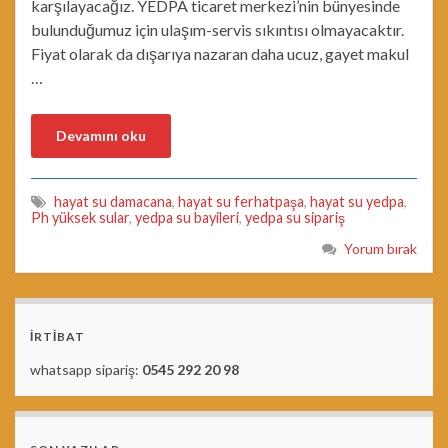
karşılayacağız. YEDPA ticaret merkezi’nin bünyesinde
bulunduğumuz için ulaşım-servis sıkıntısı olmayacaktır.
Fiyat olarak da dışarıya nazaran daha ucuz, gayet makul
…
Devamını oku
hayat su damacana
,
hayat su ferhatpaşa
,
hayat su yedpa
,
Ph yüksek sular
,
yedpa su bayileri
,
yedpa su sipariş
Yorum bırak
İRTİBAT
whatsapp sipariş:
0545 292 20 98