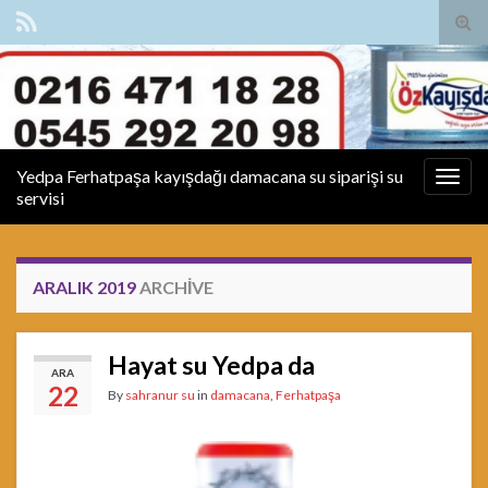
Tog
sear
for
Yedpa Ferhatpaşa kayışdağı damacana su siparişi su
Togg
servisi
navig
ARALIK 2019
ARCHIVE
Hayat su Yedpa da
ARA
22
By
sahranur su
in
damacana
,
Ferhatpaşa