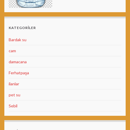
KATEGORILER
Bardak su
cam
damacana
Ferhatpaşa
ilanlar
pet su
Sebil