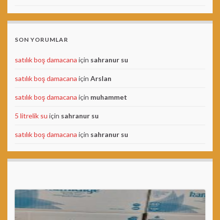
SON YORUMLAR
satılık boş damacana
için
sahranur su
satılık boş damacana
için
Arslan
satılık boş damacana
için
muhammet
5 litrelik su
için
sahranur su
satılık boş damacana
için
sahranur su