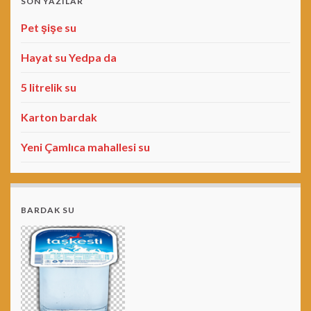
SON YAZILAR
Pet şişe su
Hayat su Yedpa da
5 litrelik su
Karton bardak
Yeni Çamlıca mahallesi su
BARDAK SU