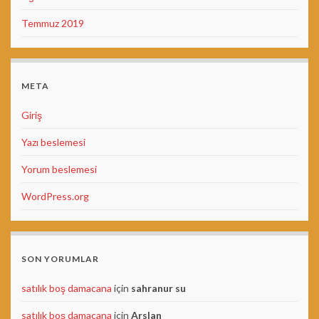
Temmuz 2019
META
Giriş
Yazı beslemesi
Yorum beslemesi
WordPress.org
SON YORUMLAR
satılık boş damacana
için
sahranur su
satılık boş damacana
için
Arslan