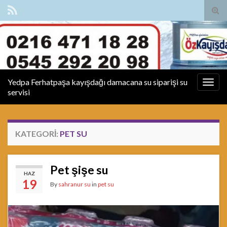
Tog
sear
for
Yedpa Ferhatpaşa kayışdağı damacana su siparişi su
Togg
servisi
navig
KATEGORI:
PET SU
Pet şişe su
HAZ
19
By
sahranur su
in
pet su