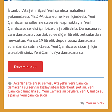
İstanbul Ataşehir ilçesi Yeni çamlıca mahallesi
yakınındayız. YEDPA ticaret merkezi içindeyiz. Yeni
Çamlıca mahallesi’ne su servisi yapmaktayız. Yeni
Çamlıca su servisi için bize ulaşabilirsiniz. Damacana su,
cam damacana , bardak su ve diğer litrelik pet sulardan
mevcuttur. Ayrıca 19 litrelik depozitosuz damacana
sulardan da satmaktayız. Yeni Çamlıca su siparişi için
arayabilirsiniz. Yeni Çamlıca’ya damacana su …
Devamını oku
Acarlar siteleri su servisi
,
Ataşehir Yeni Çamlıca
,
damacana su servisi
,
kızılay sitesi
,
liderkent
,
pet su
,
Yeni
Çamlıca damacana su
,
Yeni Çamlıca su bayileri
,
Yeni Çamlıca su
siparişi
,
yeni çamlıca sucu
Yorum bırak