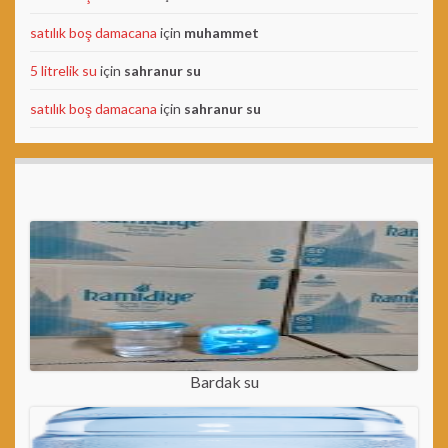
satılık boş damacana
için
muhammet
5 litrelik su
için
sahranur su
satılık boş damacana
için
sahranur su
Bardak su