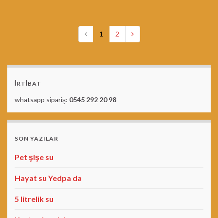
1
2
İRTİBAT
whatsapp sipariş:
0545 292 20 98
SON YAZILAR
Pet şişe su
Hayat su Yedpa da
5 litrelik su