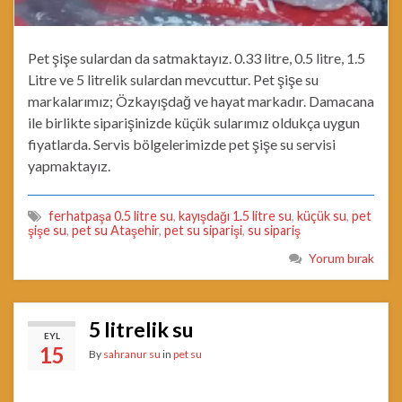
Pet şişe sulardan da satmaktayız. 0.33 litre, 0.5 litre, 1.5
Litre ve 5 litrelik sulardan mevcuttur. Pet şişe su
markalarımız; Özkayışdağ ve hayat markadır. Damacana
ile birlikte siparişinizde küçük sularımız oldukça uygun
fiyatlarda. Servis bölgelerimizde pet şişe su servisi
yapmaktayız.
ferhatpaşa 0.5 litre su
,
kayışdağı 1.5 litre su
,
küçük su
,
pet
şişe su
,
pet su Ataşehir
,
pet su siparişi
,
su sipariş
Yorum bırak
5 litrelik su
EYL
15
By
sahranur su
in
pet su