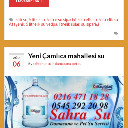
Devamını oku
5 lik su
,
5 litre su
,
5 litre su siparişi
,
5 litrelik su
,
5 litrelik su
Ataşehir
,
5 litrelik su yedpa
,
litrelik sular
,
su siparişi
Yeni Çamlıca mahallesi su
AĞU
06
By
sahranur su
in
damacana
,
pet su