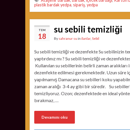
Ataşehir bardak
,
bardak
,
içecek bardağı
,
Karton 
plastik bardak yedpa
,
sipariş
,
yedpa
su sebili temizliği
TEM
18
By
sahranur su
in
ilanlar
,
Sebil
Su sebili temizliği ve dezenfekte Su sebilinizin te
yaptırdınız mı ? Su sebili temizliği ve dezenfekte
Kullanılan su sebillerinin belirli zaman aralıkları i
dezenfekte edilmesi gerekmektedir. Uzun süre iç
yapılmamış Damacana su sebilleri koku yapabil
zaman aralığı 3-4 ay gibi bir süredir. Su sebilleri
temizliyoruz. Ozon; dezenfektede en ideal yönte
bırakmaz, …
Devamını oku