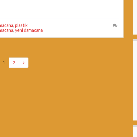
damacana
,
plastik
amacana
,
yeni damacana
1
2