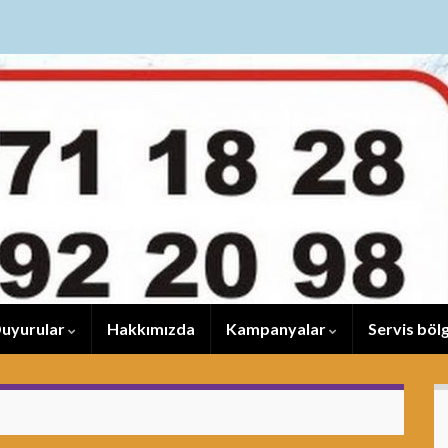
uyurular
Hakkımızda
Kampanyalar
Servis bölg