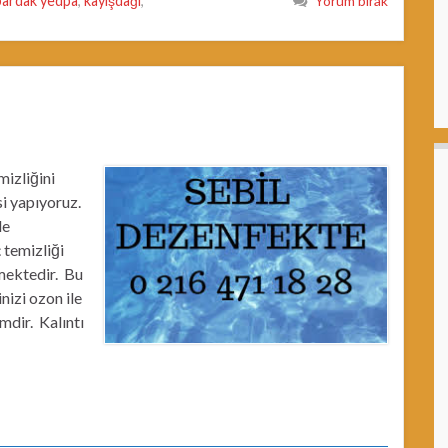
bardak yedpa
,
kayışdağı
,
Yorum bırak
mizliğini
si yapıyoruz.
le
 temizliği
mektedir. Bu
nizi ozon ile
mdir. Kalıntı