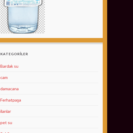
KATEGORILER
Bardak su
cam
damacana
Ferhatpaşa
ilanlar
pet su