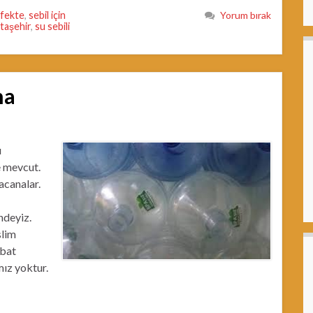
nfekte
,
sebil için
Yorum bırak
taşehir
,
su sebili
na
u
e mevcut.
acanalar.
ndeyiz.
slim
ibat
mız yoktur.