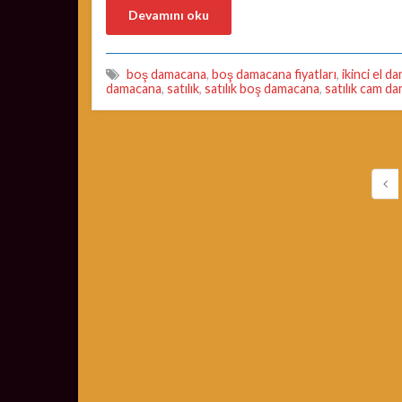
Devamını oku
boş damacana
,
boş damacana fiyatları
,
ikinci el 
damacana
,
satılık
,
satılık boş damacana
,
satılık cam d