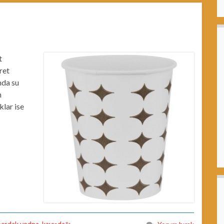
t
ret
nda su
n
klar ise