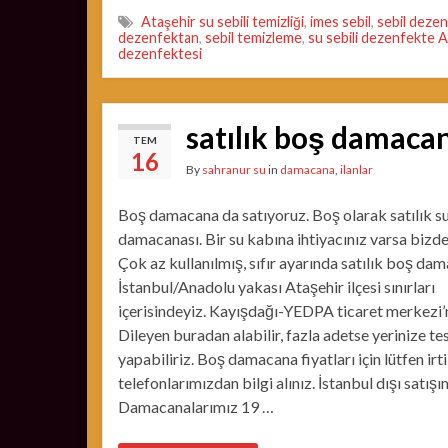
Ataşehir su sebili temizliği
,
imes sebil
,
sebil deze
dezenfektan
,
sebil temizleme
,
su sebili dezenfekte A
dezenfektesi
satılık boş damaca
TEM
16
By
sahranur su
in
damacana
,
ilanlar
Boş damacana da satıyoruz. Boş olarak satılık s
damacanası. Bir su kabına ihtiyacınız varsa bizd
Çok az kullanılmış, sıfır ayarında satılık boş dam
İstanbul/Anadolu yakası Ataşehir ilçesi sınırları
içerisindeyiz. Kayışdağı-YEDPA ticaret merkezi’
Dileyen buradan alabilir, fazla adetse yerinize te
yapabiliriz. Boş damacana fiyatları için lütfen irt
telefonlarımızdan bilgi alınız. İstanbul dışı satışı
Damacanalarımız 19 …