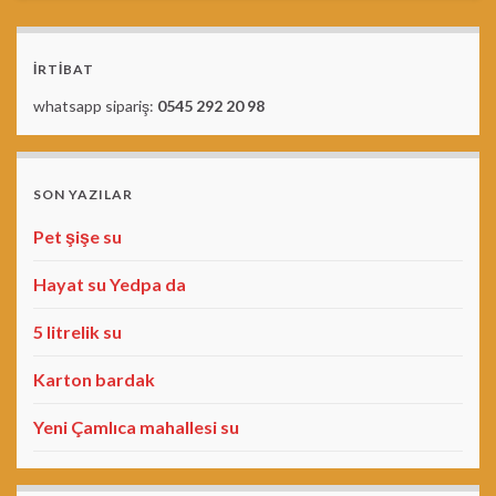
İRTİBAT
whatsapp sipariş:
0545 292 20 98
SON YAZILAR
Pet şişe su
Hayat su Yedpa da
5 litrelik su
Karton bardak
Yeni Çamlıca mahallesi su