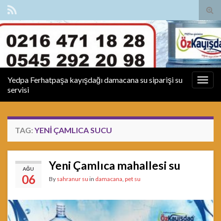
Tog
sear
for
Yedpa Ferhatpaşa kayışdağı damacana su siparişi su
Togg
servisi
navig
TAG:
YENI ÇAMLICA SUCU
Yeni Çamlıca mahallesi su
AĞU
06
By
sahranur su
in
damacana
,
pet su