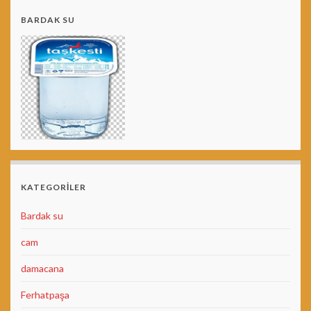
BARDAK SU
KATEGORILER
Bardak su
cam
damacana
Ferhatpaşa