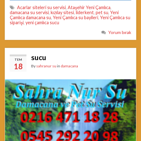
Acarlar siteleri su servisi
,
Ataşehir Yeni Çamlıca
,
damacana su servisi
,
kızılay sitesi
,
liderkent
,
pet su
,
Yeni
Çamlıca damacana su
,
Yeni Çamlıca su bayileri
,
Yeni Çamlıca su
siparişi
,
yeni çamlıca sucu
Yorum bırak
sucu
TEM
18
By
sahranur su
in
damacana