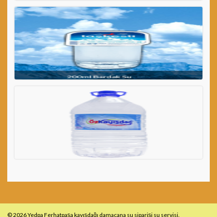
© 2026 Yedpa Ferhatpaşa kayışdağı damacana su siparişi su servisi.