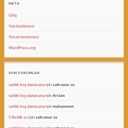
META
Giriş
Yazı beslemesi
Yorum beslemesi
WordPress.org
SON YORUMLAR
satılık boş damacana
için
sahranur su
satılık boş damacana
için
Arslan
satılık boş damacana
için
muhammet
5 litrelik su
için
sahranur su
satılık boş damacana
için
sahranur su