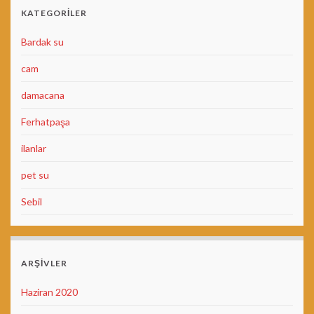
KATEGORILER
Bardak su
cam
damacana
Ferhatpaşa
ilanlar
pet su
Sebil
ARŞIVLER
Haziran 2020