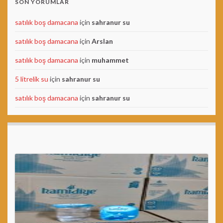
SON YORUMLAR
satılık boş damacana
için
sahranur su
satılık boş damacana
için
Arslan
satılık boş damacana
için
muhammet
5 litrelik su
için
sahranur su
satılık boş damacana
için
sahranur su