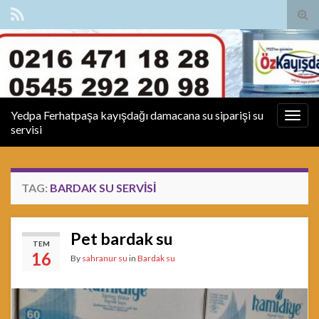
Tog
sear
for
Yedpa Ferhatpaşa kayışdağı damacana su siparişi su
Togg
servisi
navig
TAG:
BARDAK SU SERVISI
Pet bardak su
TEM
16
By
sahranur su
in
Bardak su