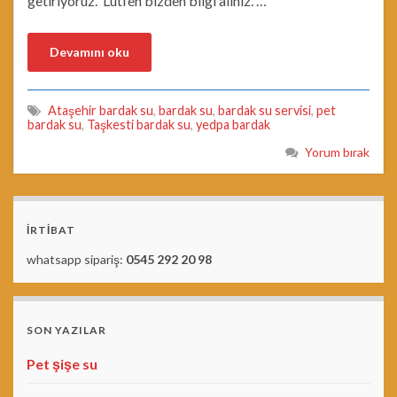
getiriyoruz. Lütfen bizden bilgi alınız. …
Devamını oku
Ataşehir bardak su
,
bardak su
,
bardak su servisi
,
pet
bardak su
,
Taşkesti bardak su
,
yedpa bardak
Yorum bırak
İRTİBAT
whatsapp sipariş:
0545 292 20 98
SON YAZILAR
Pet şişe su