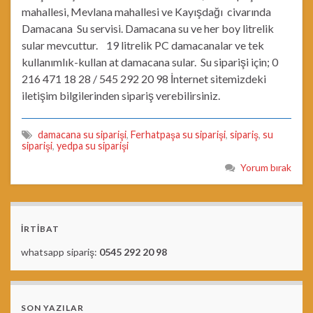
mahallesi, Mevlana mahallesi ve Kayışdağı civarında
Damacana Su servisi. Damacana su ve her boy litrelik
sular mevcuttur. 19 litrelik PC damacanalar ve tek
kullanımlık-kullan at damacana sular. Su siparişi için; 0
216 471 18 28 / 545 292 20 98 İnternet sitemizdeki
iletişim bilgilerinden sipariş verebilirsiniz.
damacana su siparişi
,
Ferhatpaşa su siparişi
,
sipariş
,
su
siparişi
,
yedpa su siparişi
Yorum bırak
İRTİBAT
whatsapp sipariş:
0545 292 20 98
SON YAZILAR