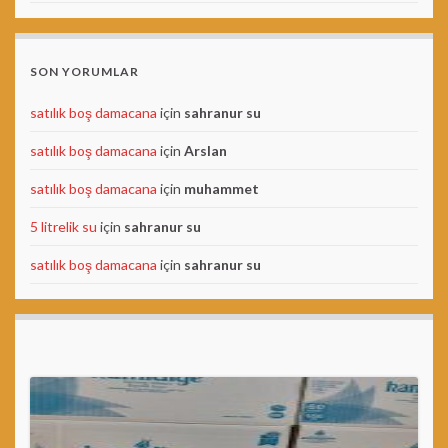
SON YORUMLAR
satılık boş damacana
için
sahranur su
satılık boş damacana
için
Arslan
satılık boş damacana
için
muhammet
5 litrelik su
için
sahranur su
satılık boş damacana
için
sahranur su