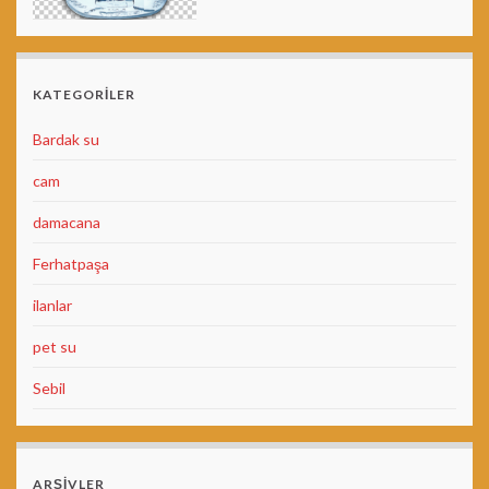
KATEGORILER
Bardak su
cam
damacana
Ferhatpaşa
ilanlar
pet su
Sebil
ARŞIVLER