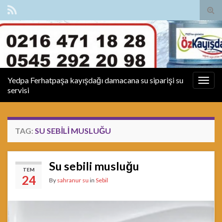
Tog
sear
for
Yedpa Ferhatpaşa kayışdağı damacana su siparişi su
Togg
servisi
navig
TAG:
SU SEBILI MUSLUĞU
Su sebili musluğu
TEM
24
By
sahranur su
in
Sebil