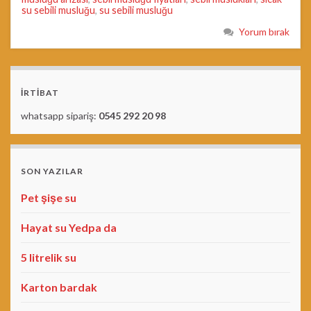
su sebili musluğu
,
su sebili musluğu
Yorum bırak
İRTİBAT
whatsapp sipariş:
0545 292 20 98
SON YAZILAR
Pet şişe su
Hayat su Yedpa da
5 litrelik su
Karton bardak