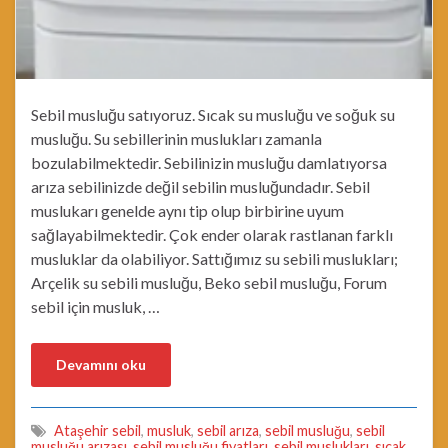
Sebil musluğu satıyoruz. Sıcak su musluğu ve soğuk su
musluğu. Su sebillerinin muslukları zamanla
bozulabilmektedir. Sebilinizin musluğu damlatıyorsa
arıza sebilinizde değil sebilin musluğundadır. Sebil
muslukarı genelde aynı tip olup birbirine uyum
sağlayabilmektedir. Çok ender olarak rastlanan farklı
musluklar da olabiliyor. Sattığımız su sebili muslukları;
Arçelik su sebili musluğu, Beko sebil musluğu, Forum
sebil için musluk, …
Devamını oku
Ataşehir sebil
,
musluk
,
sebil arıza
,
sebil musluğu
,
sebil
musluğu arızası
,
sebil musluğu fiyatları
,
sebil muslukları
,
sıcak