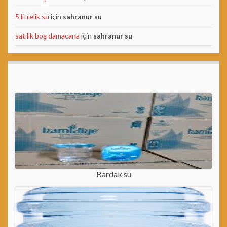
5 litrelik su
için
sahranur su
satılık boş damacana
için
sahranur su
Bardak su