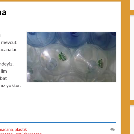
na
u
e mevcut.
acanalar.
ndeyiz.
slim
ibat
mız yoktur.
damacana
,
plastik