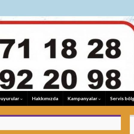
uyurular
Hakkımızda
Kampanyalar
Servis bölg