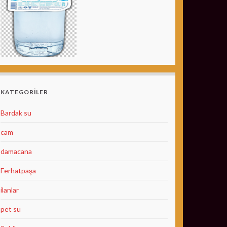
KATEGORILER
Bardak su
cam
damacana
Ferhatpaşa
ilanlar
pet su