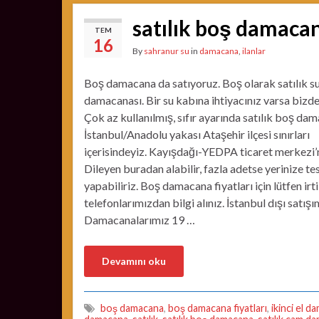
satılık boş damaca
TEM
16
By
sahranur su
in
damacana
,
ilanlar
Boş damacana da satıyoruz. Boş olarak satılık s
damacanası. Bir su kabına ihtiyacınız varsa bizd
Çok az kullanılmış, sıfır ayarında satılık boş dam
İstanbul/Anadolu yakası Ataşehir ilçesi sınırları
içerisindeyiz. Kayışdağı-YEDPA ticaret merkezi’
Dileyen buradan alabilir, fazla adetse yerinize te
yapabiliriz. Boş damacana fiyatları için lütfen irt
telefonlarımızdan bilgi alınız. İstanbul dışı satışı
Damacanalarımız 19 …
Devamını oku
boş damacana
,
boş damacana fiyatları
,
ikinci el 