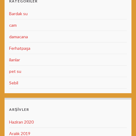
KATEGORILER
Bardak su
cam
damacana
Ferhatpaşa
ilanlar
pet su
Sebil
ARŞIVLER
Haziran 2020
Aralık 2019