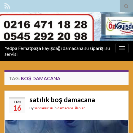
Tog
sear
for
Yedpa Ferhatpaşa kayışdağı damacana su siparişi su
Togg
servisi
navig
TAG:
BOŞ DAMACANA
satılık boş damacana
TEM
16
By
sahranur su
in
damacana
,
ilanlar