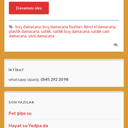
Devamını oku
boş damacana
,
boş damacana fiyatları
,
ikinci el damacana
,
plastik damacana
,
satılık
,
satılık boş damacana
,
satılık cam
damacana
,
yeni damacana
İRTİBAT
whatsapp sipariş:
0545 292 20 98
SON YAZILAR
Pet şişe su
Hayat su Yedpa da