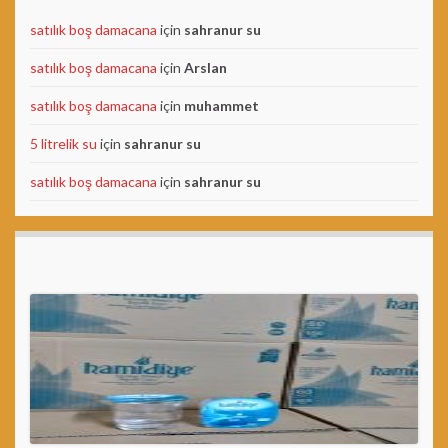
satılık boş damacana
için
sahranur su
satılık boş damacana
için
Arslan
satılık boş damacana
için
muhammet
5 litrelik su
için
sahranur su
satılık boş damacana
için
sahranur su