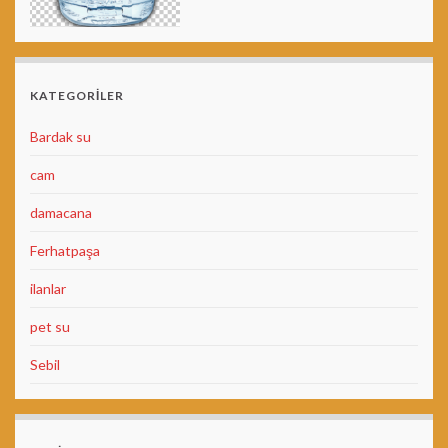
KATEGORILER
Bardak su
cam
damacana
Ferhatpaşa
ilanlar
pet su
Sebil