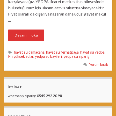
karşılayacağız. YEDPA ticaret merkezi’nin bünyesinde
bulunduğumuz için ulaşım-servis sıkıntısı olmayacaktır.
Fiyat olarak da dışarıya nazaran daha ucuz, gayet makul
…
Devamını oku
hayat su damacana
,
hayat su ferhatpaşa
,
hayat su yedpa
,
Ph yüksek sular
,
yedpa su bayileri
,
yedpa su sipariş
Yorum bırak
İRTİBAT
whatsapp sipariş:
0545 292 20 98