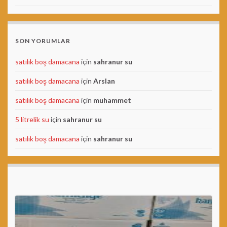
SON YORUMLAR
satılık boş damacana
için
sahranur su
satılık boş damacana
için
Arslan
satılık boş damacana
için
muhammet
5 litrelik su
için
sahranur su
satılık boş damacana
için
sahranur su