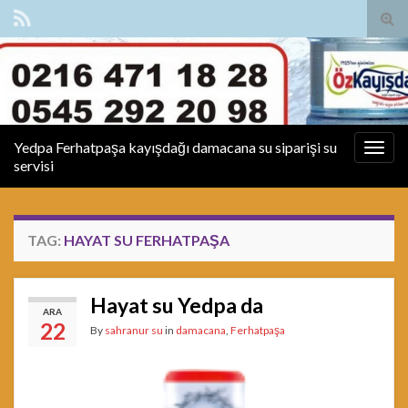
Tog
sear
for
Yedpa Ferhatpaşa kayışdağı damacana su siparişi su
Togg
servisi
navig
TAG:
HAYAT SU FERHATPAŞA
Hayat su Yedpa da
ARA
22
By
sahranur su
in
damacana
,
Ferhatpaşa