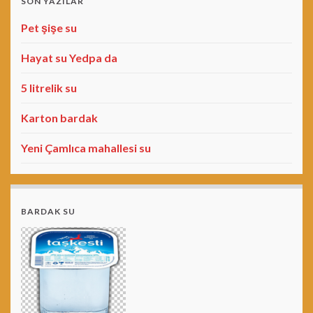
SON YAZILAR
Pet şişe su
Hayat su Yedpa da
5 litrelik su
Karton bardak
Yeni Çamlıca mahallesi su
BARDAK SU