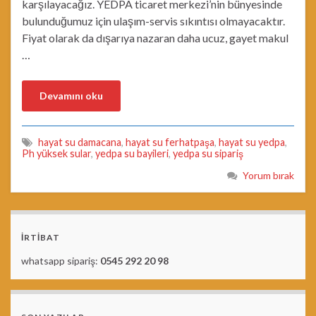
karşılayacağız. YEDPA ticaret merkezi’nin bünyesinde
bulunduğumuz için ulaşım-servis sıkıntısı olmayacaktır.
Fiyat olarak da dışarıya nazaran daha ucuz, gayet makul
…
Devamını oku
hayat su damacana
,
hayat su ferhatpaşa
,
hayat su yedpa
,
Ph yüksek sular
,
yedpa su bayileri
,
yedpa su sipariş
Yorum bırak
İRTİBAT
whatsapp sipariş:
0545 292 20 98