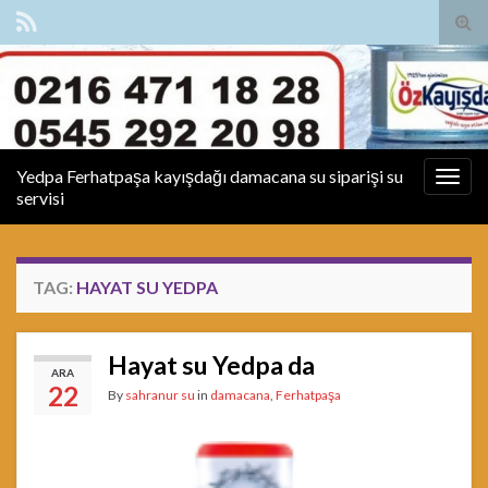
Tog
sear
for
Yedpa Ferhatpaşa kayışdağı damacana su siparişi su
Togg
servisi
navig
TAG:
HAYAT SU YEDPA
Hayat su Yedpa da
ARA
22
By
sahranur su
in
damacana
,
Ferhatpaşa