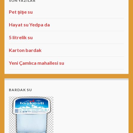
SON YAZILAR
Pet şişe su
Hayat su Yedpa da
5 litrelik su
Karton bardak
Yeni Çamlıca mahallesi su
BARDAK SU