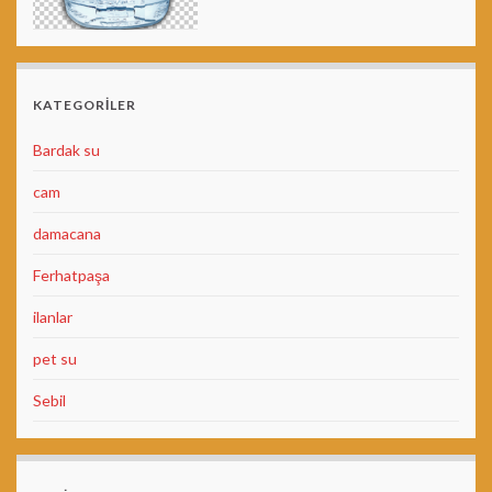
KATEGORILER
Bardak su
cam
damacana
Ferhatpaşa
ilanlar
pet su
Sebil