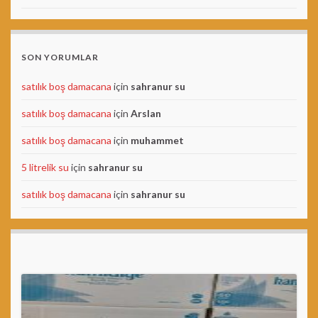
SON YORUMLAR
satılık boş damacana
için
sahranur su
satılık boş damacana
için
Arslan
satılık boş damacana
için
muhammet
5 litrelik su
için
sahranur su
satılık boş damacana
için
sahranur su